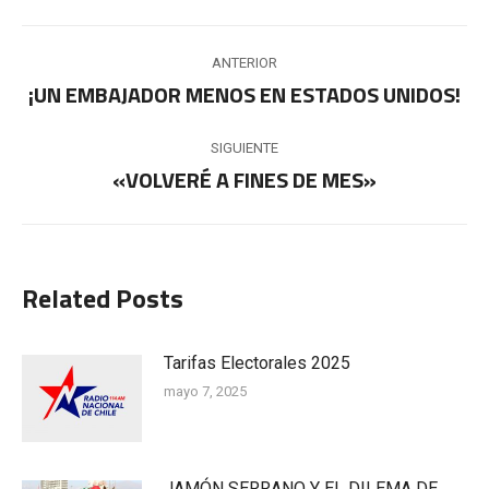
Navegación
ANTERIOR
entre
¡UN EMBAJADOR MENOS EN ESTADOS UNIDOS!
Publicación
anterior:
publicaciones
SIGUIENTE
«VOLVERÉ A FINES DE MES»
Publicación
siguiente:
Related Posts
Tarifas Electorales 2025
mayo 7, 2025
JAMÓN SERRANO Y EL DILEMA DE