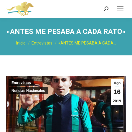
Buscar:
«ANTES ME PESABA A CADA RATO»
Estás aquí:
Inicio
Entrevistas
«ANTES ME PESABA A CADA…
Entrevistas
Ago
16
Noticias Nacionales
2019