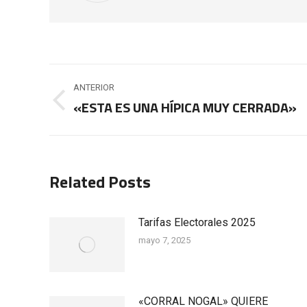
Navegación
ANTERIOR
entre
«ESTA ES UNA HÍPICA MUY CERRADA»
Publicación
anterior:
publicaciones
Related Posts
Tarifas Electorales 2025
mayo 7, 2025
«CORRAL NOGAL» QUIERE