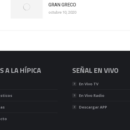
GRAN GRECO
octubre 10, 2020
 A LA HÍPICA
SEÑAL EN VIVO
En Vivo TV
sticos
En Vivo Radio
ias
Descargar APP
cto