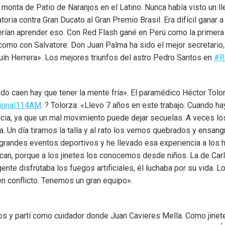
monta de Patio de Naranjos en el Latino. Nunca había visto un l
oria contra Gran Ducato al Gran Premio Brasil. Era difícil ganar a
rían aprender eso. Con Red Flash gané en Perú como la primera 
 como con Salvatore. Don Juan Palma ha sido el mejor secretario,
uín Herrera». Los mejores triunfos del astro Pedro Santos en
#R
do caen hay que tener la mente fría». El paramédico Héctor Tolo
ional114AM
. ? Tolorza: «Llevo 7 años en este trabajo. Cuando h
lancia, ya que un mal movimiento puede dejar secuelas. A veces 
a. Un día tiramos la talla y al rato los vemos quebrados y ensang
 grandes eventos deportivos y he llevado esa experiencia a los
an, porque a los jinetes los conocemos desde niños. La de Carl
te disfrutaba los fuegos artificiales, él luchaba por su vida. L
en conflicto. Tenemos un gran equipo».
 años y partí como cuidador donde Juan Cavieres Mella. Como jine