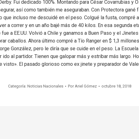
 Derby. Fui dedicado 100%. Montando para César Covarrubias y Ós
segurar, así como también me aseguraban. Con Protectora gané fác
o que incluso me descuidé en el peso. Colgué la fusta, compré 
ver a correr y en un año bajé más de 40 kilos. En esa segunda et
 fue a EE.UU. Volvió a Chile y ganamos a Buen Paso y el Jinetes
ar caballos. Ahora último compré a Tío Ranger en $ 1,3 millone
 Jorge González, pero le diría que se cuide en el peso. La Escuel
 ido al partidor. Tienen que galopar más y estribar más largo. H
e visto». El pasado glorioso como ex jinete y preparador de Vale
Categoría:
Noticias Nacionales
Por
Ariel Gómez
octubre 18, 2018