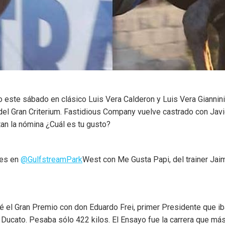
o este sábado en clásico Luis Vera Calderon y Luis Vera Giannin
 del Gran Criterium. Fastidious Company vuelve castrado con Javi
tan la nómina ¿Cuál es tu gusto?
les en
@GulfstreamPark
West con Me Gusta Papi, del trainer Jai
né el Gran Premio con don Eduardo Frei, primer Presidente que ib
Ducato. Pesaba sólo 422 kilos. El Ensayo fue la carrera que má