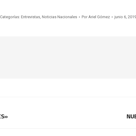
Categorías:
Entrevistas
,
Noticias Nacionales
Por
Ariel Gómez
junio 6, 201
ES»
NUE
Publicación
siguiente: