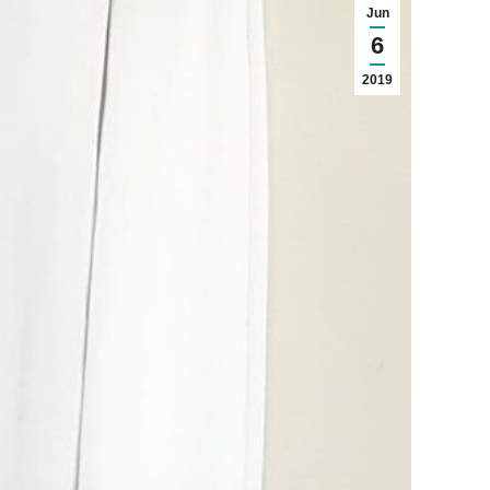
Jun
6
2019