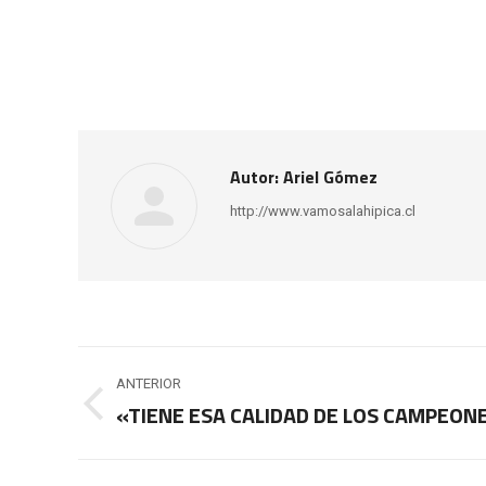
Autor:
Ariel Gómez
http://www.vamosalahipica.cl
Navegación
ANTERIOR
entre
«TIENE ESA CALIDAD DE LOS CAMPEON
Publicación
anterior:
publicaciones