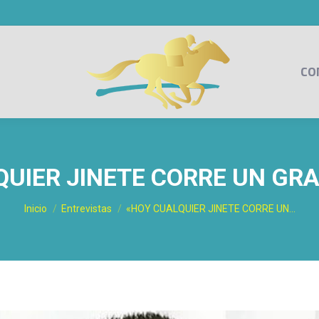
CO
UIER JINETE CORRE UN GR
Estás aquí:
Inicio
Entrevistas
«HOY CUALQUIER JINETE CORRE UN…