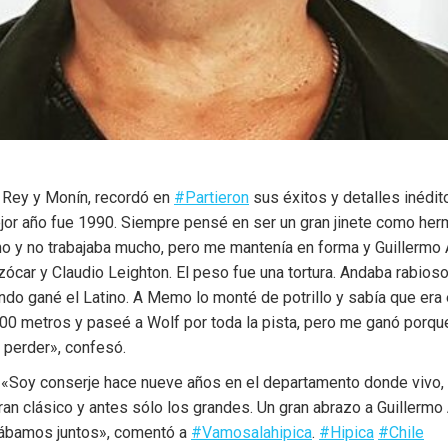
 Rey y Monín, recordó en
#Partieron
sus éxitos y detalles inédito
jor año fue 1990. Siempre pensé en ser un gran jinete como herm
mo y no trabajaba mucho, pero me mantenía en forma y Guillermo
ócar y Claudio Leighton. El peso fue una tortura. Andaba rabioso
 gané el Latino. A Memo lo monté de potrillo y sabía que era el
.000 metros y paseé a Wolf por toda la pista, pero me ganó porq
a perder», confesó.
 «Soy conserje hace nueve años en el departamento donde vivo, s
 gran clásico y antes sólo los grandes. Un gran abrazo a Guiller
rotábamos juntos», comentó a
#Vamosalahipica
.
#Hipica
#Chile