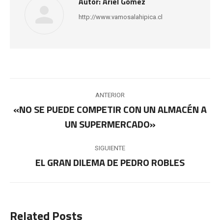
Autor:
Ariel Gómez
http://www.vamosalahipica.cl
Navegación
ANTERIOR
entre
«NO SE PUEDE COMPETIR CON UN ALMACÉN A
Publicación
UN SUPERMERCADO»
publicaciones
anterior:
SIGUIENTE
EL GRAN DILEMA DE PEDRO ROBLES
Publicación
siguiente:
Related Posts