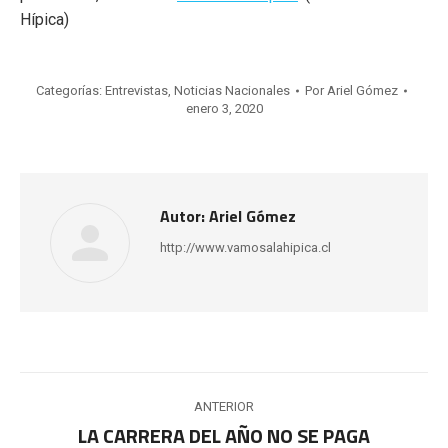
Hípica)
Categorías:
Entrevistas
,
Noticias Nacionales
Por
Ariel Gómez
enero 3, 2020
Autor:
Ariel Gómez
http://www.vamosalahipica.cl
Navegación
ANTERIOR
entre
LA CARRERA DEL AÑO NO SE PAGA
Publicación