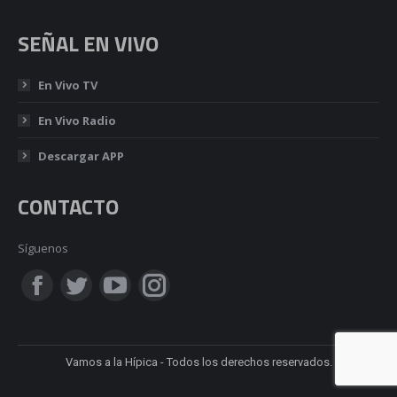
SEÑAL EN VIVO
En Vivo TV
En Vivo Radio
Descargar APP
CONTACTO
Síguenos
Encuéntranos en:
Facebook
Twitter
YouTube
Instagram
page
page
page
page
Vamos a la Hípica - Todos los derechos reservados.
opens
opens
opens
opens
in
in
in
in