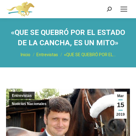
Buscar:
«QUE SE QUEBRÓ POR EL ESTADO
DE LA CANCHA, ES UN MITO»
Estás aquí:
Inicio
Entrevistas
«QUE SE QUEBRÓ POR EL…
Entrevistas
Mar
15
Noticias Nacionales
2019