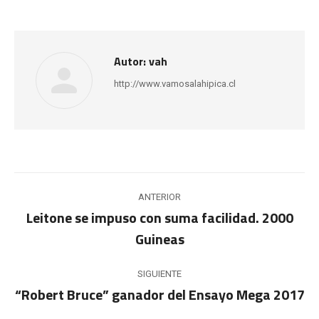
Autor:
vah
http://www.vamosalahipica.cl
Navegación
ANTERIOR
entre
Leitone se impuso con suma facilidad. 2000
Publicación
Guineas
publicaciones
anterior:
SIGUIENTE
“Robert Bruce” ganador del Ensayo Mega 2017
Publicación
siguiente: