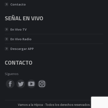
Contacto
SEÑAL EN VIVO
En Vivo TV
En Vivo Radio
Descargar APP
CONTACTO
Síguenos
Encuéntranos en:
Facebook
Twitter
YouTube
Instagram
page
page
page
page
Vamos a la Hípica - Todos los derechos reservados.
opens
opens
opens
opens