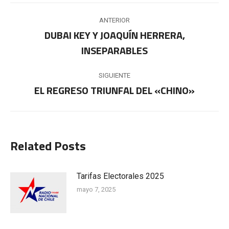
Navegación
ANTERIOR
entre
DUBAI KEY Y JOAQUÍN HERRERA,
Publicación
INSEPARABLES
publicaciones
anterior:
SIGUIENTE
EL REGRESO TRIUNFAL DEL «CHINO»
Publicación
siguiente:
Related Posts
Tarifas Electorales 2025
mayo 7, 2025