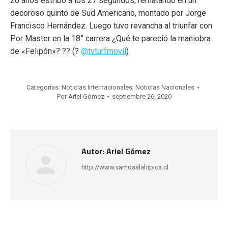
26 años estribó a los 27 segundos, rematando en un
decoroso quinto de Sud Americano, montado por Jorge
Francisco Hernández. Luego tuvo revancha al triunfar con
Por Master en la 18° carrera ¿Qué te pareció la maniobra
de «Felipón»? ?? (?
@tvturfmovil
)
Categorías:
Noticias Internacionales
,
Noticias Nacionales
Por
Ariel Gómez
septiembre 26, 2020
Autor:
Ariel Gómez
http://www.vamosalahipica.cl