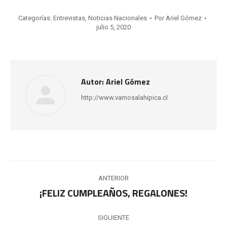
Categorías:
Entrevistas
,
Noticias Nacionales
Por
Ariel Gómez
julio 5, 2020
Autor:
Ariel Gómez
http://www.vamosalahipica.cl
Navegación
ANTERIOR
entre
¡FELIZ CUMPLEAÑOS, REGALONES!
Publicación
anterior:
publicaciones
SIGUIENTE