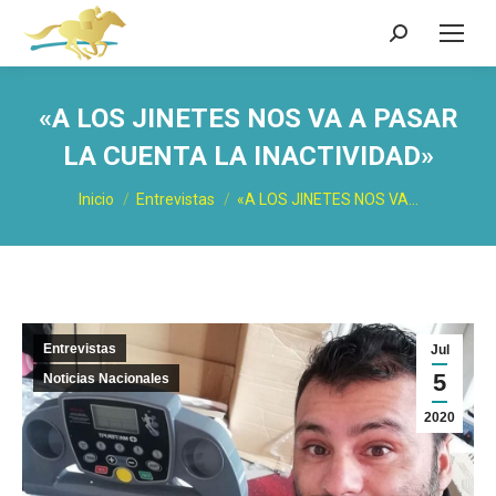
Buscar:
«A LOS JINETES NOS VA A PASAR
LA CUENTA LA INACTIVIDAD»
Estás aquí:
Inicio
Entrevistas
«A LOS JINETES NOS VA…
Entrevistas
Jul
5
Noticias Nacionales
2020