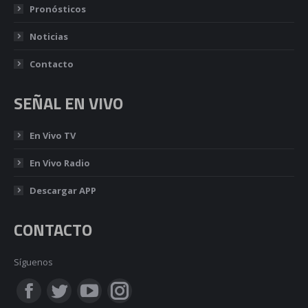
Pronósticos
Noticias
Contacto
SEÑAL EN VIVO
En Vivo TV
En Vivo Radio
Descargar APP
CONTACTO
Síguenos
Encuéntranos en:
Facebook
Twitter
YouTube
Instagram