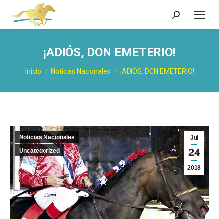
Buscar:
¡ADIÓS, DON EMETERIO!
Estás aquí:
Inicio
Noticias Nacionales
¡ADIÓS, DON EMETERIO!
Noticias Nacionales
Jul
24
Uncategorized
2018