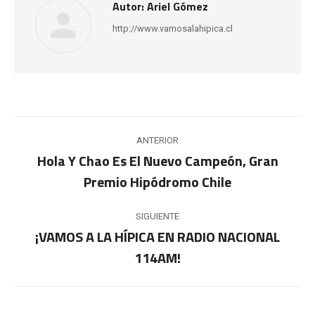
Autor:
Ariel Gómez
http://www.vamosalahipica.cl
Navegación
ANTERIOR
entre
Hola Y Chao Es El Nuevo Campeón, Gran
Publicación
Premio Hipódromo Chile
publicaciones
anterior:
SIGUIENTE
¡VAMOS A LA HÍPICA EN RADIO NACIONAL
Publicación
114AM!
siguiente: