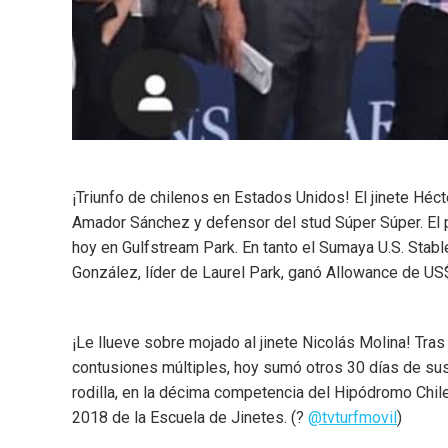
¡Triunfo de chilenos en Estados Unidos! El jinete Héc
Amador Sánchez y defensor del stud Súper Súper. El p
hoy en Gulfstream Park. En tanto el Sumaya U.S. Stab
González, líder de Laurel Park, ganó Allowance de U
¡Le llueve sobre mojado al jinete Nicolás Molina! Tras
contusiones múltiples, hoy sumó otros 30 días de sus
rodilla, en la décima competencia del Hipódromo Chil
2018 de la Escuela de Jinetes. (?
@tvturfmovil
)