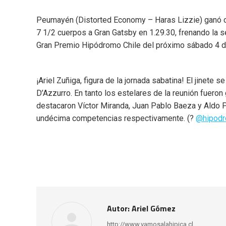
Peumayén (Distorted Economy – Haras Lizzie) ganó c
7 1/2 cuerpos a Gran Gatsby en 1.29.30, frenando la se
Gran Premio Hipódromo Chile del próximo sábado 4 d
¡Ariel Zuñiga, figura de la jornada sabatina! El jinet
D’Azzurro. En tanto los estelares de la reunión fuero
destacaron Víctor Miranda, Juan Pablo Baeza y Aldo Pa
undécima competencias respectivamente. (?
@hipodr
Autor:
Ariel Gómez
http://www.vamosalahipica.cl