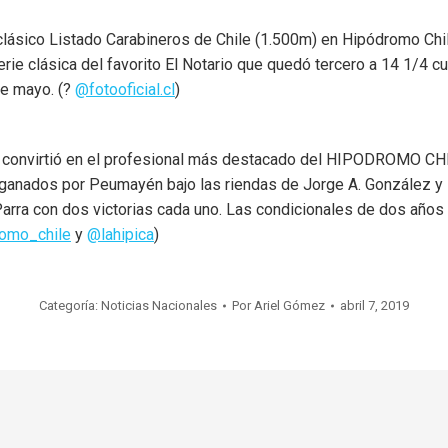
lásico Listado Carabineros de Chile (1.500m) en Hipódromo Ch
rie clásica del favorito El Notario que quedó tercero a 14 1/4 cu
e mayo. (?
@fotooficial.cl
)
e se convirtió en el profesional más destacado del HIPODROMO CHIL
n ganados por Peumayén bajo las riendas de Jorge A. González y 
rra con dos victorias cada uno. Las condicionales de dos años f
omo_chile
y
@lahipica
)
Categoría:
Noticias Nacionales
Por
Ariel Gómez
abril 7, 2019