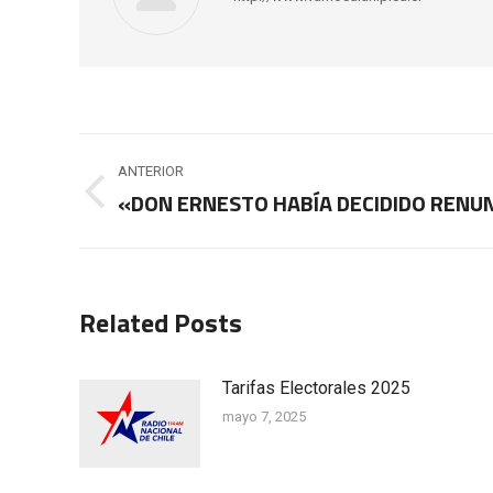
Navegación
ANTERIOR
entre
«DON ERNESTO HABÍA DECIDIDO RENU
Publicación
anterior:
publicaciones
Related Posts
Tarifas Electorales 2025
mayo 7, 2025