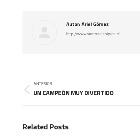
Autor:
Ariel Gómez
http://www.vamosalahipica.cl
Navegación
ANTERIOR
entre
UN CAMPEÓN MUY DIVERTIDO
Publicación
anterior:
publicaciones
Related Posts