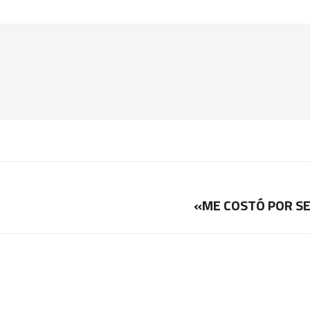
«ME COSTÓ POR SE
Publicación
siguiente: