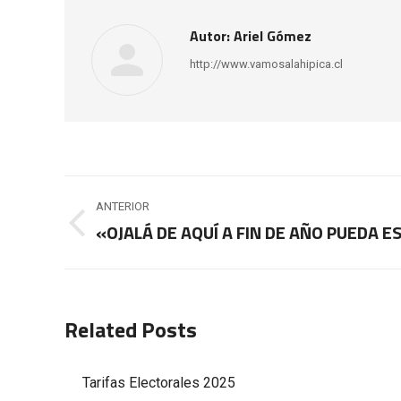
Autor:
Ariel Gómez
http://www.vamosalahipica.cl
Navegación
ANTERIOR
entre
«OJALÁ DE AQUÍ A FIN DE AÑO PUEDA 
Publicación
anterior:
publicaciones
Related Posts
Tarifas Electorales 2025