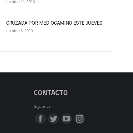
octubre 11, 2020
CRUZADA POR MEDIOCAMINO ESTE JUEVES
octubre 6, 2020
CONTACTO
Síguenos
Encuéntranos en:
Facebook
Twitter
YouTube
Instagram