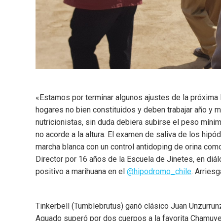
«Estamos por terminar algunos ajustes de la próxima E
hogares no bien constituidos y deben trabajar año y m
nutricionistas, sin duda debiera subirse el peso míni
no acorde a la altura. El examen de saliva de los hip
marcha blanca con un control antidoping de orina com
Director por 16 años de la Escuela de Jinetes, en diá
positivo a marihuana en el
@hipodromo_chile
. Arries
Tinkerbell (Tumblebrutus) ganó clásico Juan Unzurru
Aguado superó por dos cuerpos a la favorita Chamuyent