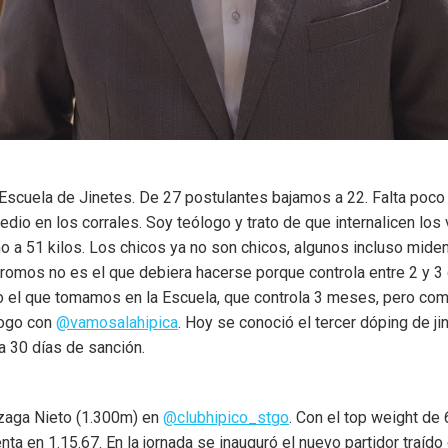
scuela de Jinetes. De 27 postulantes bajamos a 22. Falta poco p
edio en los corrales. Soy teólogo y trato de que internalicen lo
mo a 51 kilos. Los chicos ya no son chicos, algunos incluso mid
ódromos no es el que debiera hacerse porque controla entre 2 y 3
o el que tomamos en la Escuela, que controla 3 meses, pero com
logo con
@vamosalahipica
. Hoy se conoció el tercer dóping de j
ga 30 días de sanción.
nzaga Nieto (1.300m) en
@clubhipico_stgo
. Con el top weight de 
a en 1.15.67. En la jornada se inauguró el nuevo partidor traído