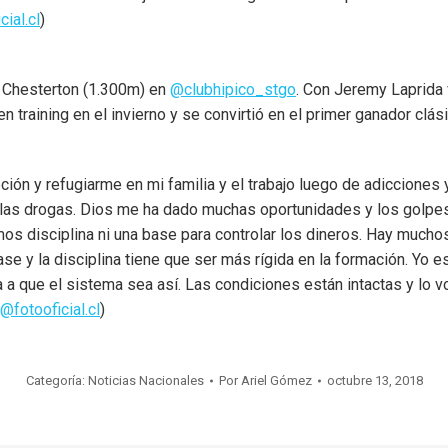
ial.cl
)
co Chesterton (1.300m) en
@clubhipico_stgo
. Con Jeremy Laprida 
en training en el invierno y se convirtió en el primer ganador cl
ción y refugiarme en mi familia y el trabajo luego de adicciones 
l y las drogas. Dios me ha dado muchas oportunidades y los golp
os disciplina ni una base para controlar los dineros. Hay much
base y la disciplina tiene que ser más rígida en la formación. Y
 que el sistema sea así. Las condiciones están intactas y lo vo
@fotooficial.cl
)
Categoría:
Noticias Nacionales
Por
Ariel Gómez
octubre 13, 2018