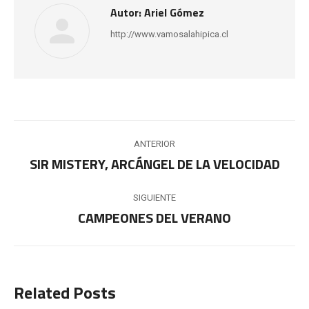
Autor:
Ariel Gómez
http://www.vamosalahipica.cl
Navegación
ANTERIOR
entre
SIR MISTERY, ARCÁNGEL DE LA VELOCIDAD
Publicación
anterior:
publicaciones
SIGUIENTE
CAMPEONES DEL VERANO
Publicación
siguiente:
Related Posts