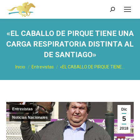
Buscar:
«EL CABALLO DE PIRQUE TIENE UNA
CARGA RESPIRATORIA DISTINTA AL
DE SANTIAGO»
Estás aquí:
Inicio
Entrevistas
«EL CABALLO DE PIRQUE TIENE…
Entrevistas
Dic
5
Noticias Nacionales
2018