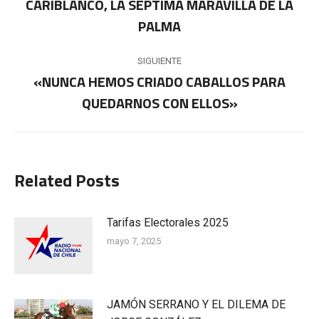
entre
CARIBLANCO, LA SÉPTIMA MARAVILLA DE LA
Publicación
PALMA
publicaciones
anterior:
SIGUIENTE
«NUNCA HEMOS CRIADO CABALLOS PARA
Publicación
QUEDARNOS CON ELLOS»
siguiente:
Related Posts
Tarifas Electorales 2025
mayo 7, 2025
JAMÓN SERRANO Y EL DILEMA DE