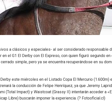
sivos a clásicos y especiales- al ser considerado responsable d
r en el G1 El Derby con El Expreso, con quien figuró segundo en
C cerrado simple, pero ya se encuentra recuperándose en su domic
l Derby este miércoles en el Listado Copa El Mercurio (1.600m) en
estrenará la conducción de Felipe Henríquez, ya que Jeremy Lapri
i (Total Impact) y Waistcoat (Grassy II) intentarán acceder a «
cap Libre) buscarán imponer la experiencia. (
?
Fotooficial.cl)