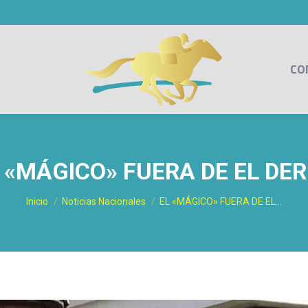
CO
 «MÁGICO» FUERA DE EL DE
Estás aquí:
Inicio
Noticias Nacionales
EL «MÁGICO» FUERA DE EL…