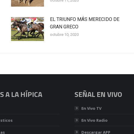
octubre 11, 2020
EL TRIUNFO MÁS MERECIDO DE
GRAN GRECO
octubre 10, 2020
 A LA HÍPICA
SEÑAL EN VIVO
En Vivo TV
sticos
En Vivo Radio
ias
Descargar APP