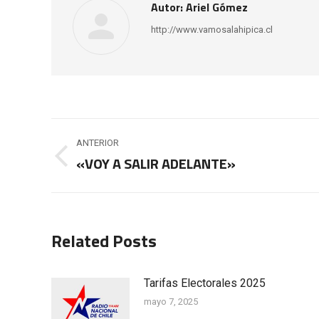
Autor:
Ariel Gómez
http://www.vamosalahipica.cl
Navegación
ANTERIOR
entre
«VOY A SALIR ADELANTE»
Publicación
anterior:
publicaciones
Related Posts
Tarifas Electorales 2025
mayo 7, 2025