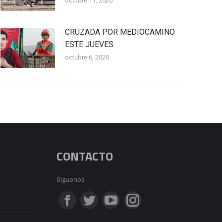
octubre 11, 2020
CRUZADA POR MEDIOCAMINO
ESTE JUEVES
octubre 6, 2020
CONTACTO
Síguenos
Encuéntranos en:
Facebook
Twitter
YouTube
Instagram