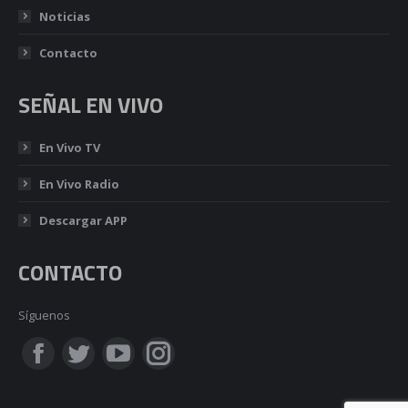
Noticias
Contacto
SEÑAL EN VIVO
En Vivo TV
En Vivo Radio
Descargar APP
CONTACTO
Síguenos
Encuéntranos en:
Facebook
Twitter
YouTube
Instagram
page
page
page
page