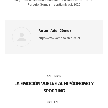
Categorías:
Noticias Internacionales
,
Noticias Nacionales
Por
Ariel Gómez
septiembre 2, 2020
Autor:
Ariel Gómez
http://www.vamosalahipica.cl
Navegación
ANTERIOR
entre
LA EMOCIÓN VUELVE AL HIPÓDROMO Y
Publicación
SPORTING
publicaciones
anterior:
SIGUIENTE