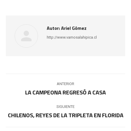
Autor:
Ariel Gómez
http://www.vamosalahipica.cl
Navegación
ANTERIOR
entre
LA CAMPEONA REGRESÓ A CASA
Publicación
anterior:
publicaciones
SIGUIENTE
CHILENOS, REYES DE LA TRIPLETA EN FLORIDA
Publicación
siguiente: