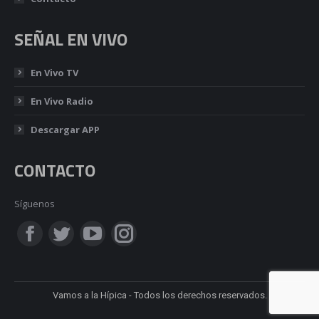
SEÑAL EN VIVO
En Vivo TV
En Vivo Radio
Descargar APP
CONTACTO
Síguenos
Encuéntranos en:
Facebook
Twitter
YouTube
Instagram
page
page
page
page
Vamos a la Hípica - Todos los derechos reservados.
opens
opens
opens
opens