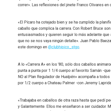
correr». Las reflexiones del jinete Franco Olivares en
«El Pícaro ha cotejado bien y se ha cumplido la plani
caballo que complica la carrera. Con Robert Bruce s
entusiasmados y quieren seguir lo más adelante que 
que no se nos vaya ningún detalle». Juan Pablo Baeza
este domingo en
@clubhipico_stgo
.
A lo «Carrera A» en los ’80, sólo dos caballos animaro
punta a punta por 1 1/4 cuerpo al favorito Samán -que 
NO al Plan Regulador de Hualpén» acompaña a todos lo
por 1/2 cuerpo a Chateau Palmer -con Jeremy Laprida
«Trabajaba en caballos de otra raza hasta que pedí p
y Galantemente. Ellos me enseñaron a ser cuidador. 