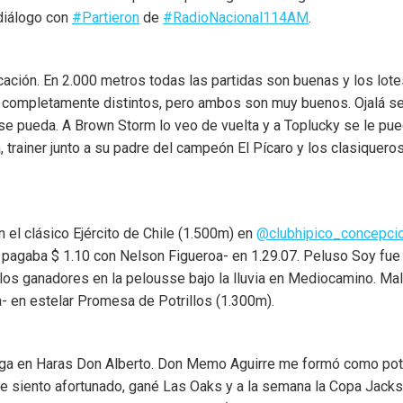
 diálogo con
#Partieron
de
#RadioNacional114AM
.
ficación. En 2.000 metros todas las partidas son buenas y los l
on completamente distintos, pero ambos son muy buenos. Ojalá s
se pueda. A Brown Storm lo veo de vuelta y a Toplucky se le p
, trainer junto a su padre del campeón El Pícaro y los clasiquer
n el clásico Ejército de Chile (1.500m) en
@clubhipico_concepci
pagaba $ 1.10 con Nelson Figueroa- en 1.29.07. Peluso Soy fue re
s ganadores en la pelousse bajo la lluvia en Mediocamino. Mala
- en estelar Promesa de Potrillos (1.300m).
ega en Haras Don Alberto. Don Memo Aguirre me formó como potri
Me siento afortunado, gané Las Oaks y a la semana la Copa Jac