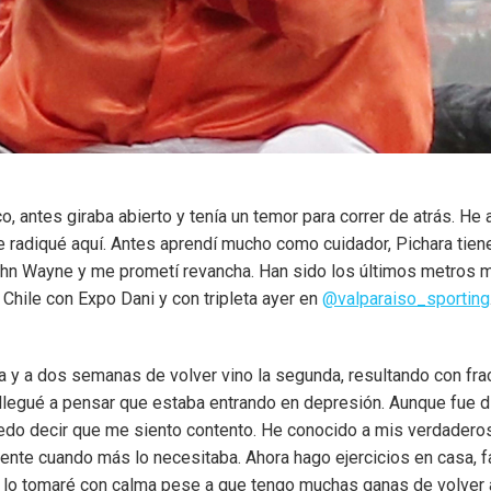
co, antes giraba abierto y tenía un temor para correr de atrás. H
radiqué aquí. Antes aprendí mucho como cuidador, Pichara tiene
ohn Wayne y me prometí revancha. Han sido los últimos metros má
 Chile con Expo Dani y con tripleta ayer en
@valparaiso_sporting
y a dos semanas de volver vino la segunda, resultando con fract
llegué a pensar que estaba entrando en depresión. Aunque fue dif
edo decir que me siento contento. He conocido a mis verdaderos 
 gente cuando más lo necesitaba. Ahora hago ejercicios en casa, 
Me lo tomaré con calma pese a que tengo muchas ganas de volver 