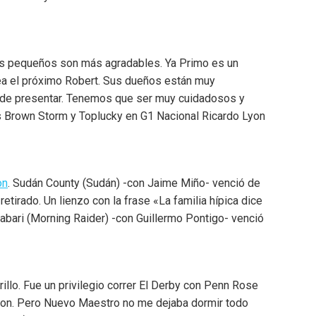
otes pequeños son más agradables. Ya Primo es un
ea el próximo Robert. Sus dueños están muy
uede presentar. Tenemos que ser muy cuidadosos y
os Brown Storm y Toplucky en G1 Nacional Ricardo Lyon
on
. Sudán County (Sudán) -con Jaime Miño- venció de
tirado. Un lienzo con la frase «La familia hípica dice
bari (Morning Raider) -con Guillermo Pontigo- venció
llo. Fue un privilegio correr El Derby con Penn Rose
kson. Pero Nuevo Maestro no me dejaba dormir todo