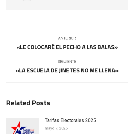
Navegación
ANTERIOR
entre
«LE COLOCARÉ EL PECHO A LAS BALAS»
Publicación
anterior:
publicaciones
SIGUIENTE
«LA ESCUELA DE JINETES NO ME LLENA»
Publicación
siguiente:
Related Posts
Tarifas Electorales 2025
mayo 7, 2025