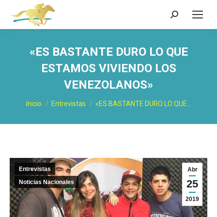
Buscar:
«ES BASTANTE DURO LO QUE
ESTAMOS VIVIENDO LOS
VENEZOLANOS»
Estás aquí:
Inicio
Entrevistas
«ES BASTANTE DURO LO QUE…
Entrevistas
Abr
25
Noticias Nacionales
2019