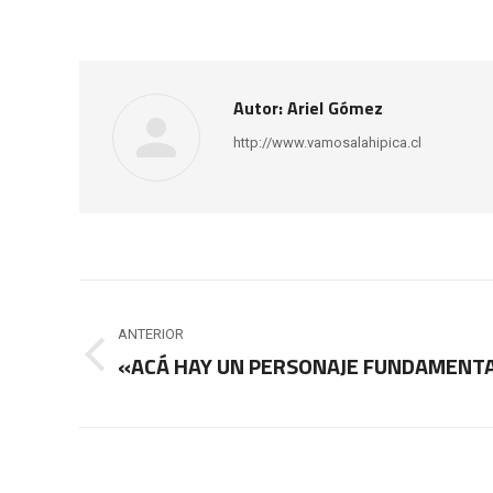
Autor:
Ariel Gómez
http://www.vamosalahipica.cl
Navegación
entre
ANTERIOR
«ACÁ HAY UN PERSONAJE FUNDAMENTA
Publicación
publicaciones
anterior: