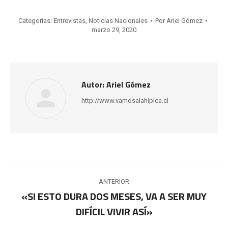
Categorías:
Entrevistas
,
Noticias Nacionales
Por
Ariel Gómez
marzo 29, 2020
Autor:
Ariel Gómez
http://www.vamosalahipica.cl
Navegación
ANTERIOR
entre
«SI ESTO DURA DOS MESES, VA A SER MUY
Publicación
DIFÍCIL VIVIR ASÍ»
publicaciones
anterior: