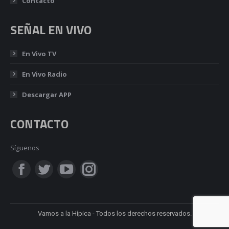
Contacto
SEÑAL EN VIVO
En Vivo TV
En Vivo Radio
Descargar APP
CONTACTO
Síguenos
Encuéntranos en:
Facebook
Twitter
YouTube
Instagram
page
page
page
page
Vamos a la Hípica - Todos los derechos reservados.
opens
opens
opens
opens