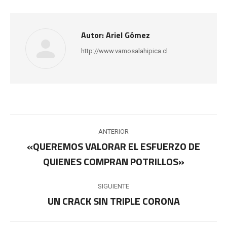
Autor:
Ariel Gómez
http://www.vamosalahipica.cl
Navegación
ANTERIOR
entre
«QUEREMOS VALORAR EL ESFUERZO DE
Publicación
QUIENES COMPRAN POTRILLOS»
publicaciones
anterior:
SIGUIENTE
UN CRACK SIN TRIPLE CORONA
Publicación
siguiente: