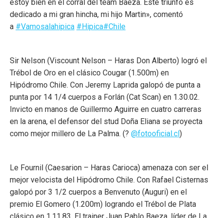
estoy bien en el corral del team Baeza. Este triunfo es
dedicado a mi gran hincha, mi hijo Martin», comentó
a
#Vamosalahipica
#Hipica
#Chile
Sir Nelson (Viscount Nelson – Haras Don Alberto) logró el
Trébol de Oro en el clásico Cougar (1.500m) en
Hipódromo Chile. Con Jeremy Laprida galopó de punta a
punta por 14 1/4 cuerpos a Forlán (Cat Scan) en 1.30.02.
Invicto en manos de Guillermo Aguirre en cuatro carreras
en la arena, el defensor del stud Doña Eliana se proyecta
como mejor millero de La Palma. (?
@fotooficial.cl
)
Le Fournil (Caesarion – Haras Carioca) amenaza con ser el
mejor velocista del Hipódromo Chile. Con Rafael Cisternas
galopó por 3 1/2 cuerpos a Benvenuto (Auguri) en el
premio El Gomero (1.200m) logrando el Trébol de Plata
clásico en 1.11.83. El trainer Juan Pablo Baeza, líder de La