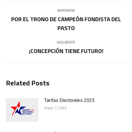
Navegación
ANTERIOR
entre
POR EL TRONO DE CAMPEÓN FONDISTA DEL
Publicación
PASTO
publicaciones
anterior:
SIGUIENTE
¡CONCEPCIÓN TIENE FUTURO!
Publicación
siguiente:
Related Posts
Tarifas Electorales 2025
mayo 7, 2025