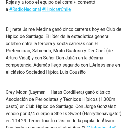
Rojas y a todo el equipo del corral», comentó
a
#RadioNacional
#Hipica
#Chile
El jinete Jaime Medina ganó cinco carreras hoy en Club de
Hípico de Santiago. El líder de la estadística general
celebró entre la tercera y sexta carreras con El
Pretencioso, Sabiendo, Moito Gustoso y Der Chef (de
Arturo Vidal) y con Señor Don Julián en la décima
competencia. Además llegó segundo con L’Arlessiene en
el clásico Sociedad Hípica Luis Cousiño.
Grey Moon (Layman – Haras Cordillera) ganó clásico
Asociación de Periodistas y Técnicos Hípicos (1.300m
pasto) en Club Hípico de Santiago. Con Jorge González
venció por 3/4 cuerpo a She Is Sweet (Henrythenavigator)
en 1.14.29. Tercer triunfo clásico de la pupila de Álvaro
Fernández que pertenece al stud Any. (?
@fotooficial.cl
)