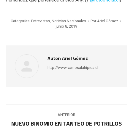
Categorías:
Entrevistas
,
Noticias Nacionales
Por
Ariel Gómez
junio 8, 2019
Autor:
Ariel Gómez
http://www.vamosalahipica.cl
Navegación
ANTERIOR
entre
NUEVO BINOMIO EN TANTEO DE POTRILLOS
Publicación
anterior: