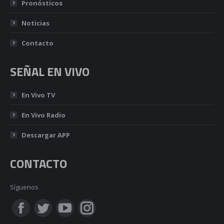
Pronósticos
Noticias
Contacto
SEÑAL EN VIVO
En Vivo TV
En Vivo Radio
Descargar APP
CONTACTO
Síguenos
Encuéntranos en:
Facebook
Twitter
YouTube
Instagram