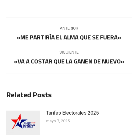
Navegación
ANTERIOR
entre
«ME PARTIRÍA EL ALMA QUE SE FUERA»
Publicación
anterior:
publicaciones
SIGUIENTE
«VA A COSTAR QUE LA GANEN DE NUEVO»
Publicación
siguiente:
Related Posts
Tarifas Electorales 2025
mayo 7, 2025