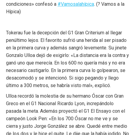
condiciones» confesó a
#Vamosalahípica
. (? Vamos a la
Hípica)
Tokerau fue la decepción del G1 Gran Criterium al llegar
penúltimo lejos. El favorito sufrió una herida al ser pisado
en la primera curva y además sangró levemente. Su jinete
Gonzalo Ulloa dejó de exigirlo: «La distancia era la contra y
ganó uno que merecía. En los 600 no quería más y no era
necesario castigarlo. En la primera curva lo golpearon, se
desacomodó y se intencionó. Si sigo pegando y llego
último a 300 metros, se habría visto mal», explicó.
Ulloa recordó la molestia de su hermano Óscar con Gran
Greco en el G1 Nacional Ricardo Lyon, increpándolo
pasada la meta. Además proyectó el G1 El Ensayo con el
campeón Look Pen: «En los 700 Óscar no me ve y se
cierra y justo Jorge González se abre. Quedé entre medio
de los dos y le hice el quite. Le dije que la había jodido. No