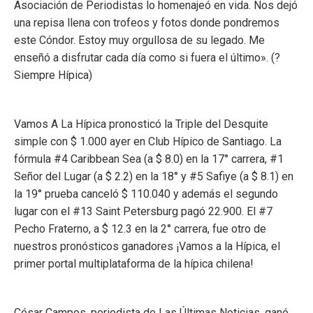
Asociación de Periodistas lo homenajeó en vida. Nos dejó
una repisa llena con trofeos y fotos donde pondremos
este Cóndor. Estoy muy orgullosa de su legado. Me
enseñó a disfrutar cada día como si fuera el último». (
?
Siempre Hípica)
Vamos A La Hípica pronosticó la Triple del Desquite
simple con $ 1.000 ayer en Club Hípico de Santiago. La
fórmula #4 Caribbean Sea (a $ 8.0) en la 17° carrera, #1
Señor del Lugar (a $ 2.2) en la 18° y #5 Safiye (a $ 8.1) en
la 19° prueba canceló $ 110.040 y además el segundo
lugar con el #13 Saint Petersburg pagó 22.900. El #7
Pecho Fraterno, a $ 12.3 en la 2° carrera, fue otro de
nuestros pronósticos ganadores ¡Vamos a la Hípica, el
primer portal multiplataforma de la hípica chilena!
César Campos, periodista de Las Últimas Noticias, ganó