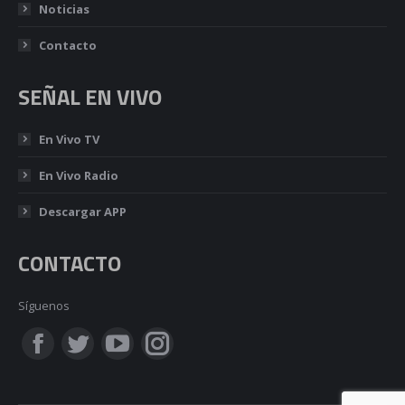
Noticias
Contacto
SEÑAL EN VIVO
En Vivo TV
En Vivo Radio
Descargar APP
CONTACTO
Síguenos
Encuéntranos en:
Facebook
Twitter
YouTube
Instagram
page
page
page
page