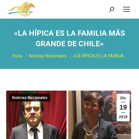
Buscar:
«LA HÍPICA ES LA FAMILIA MÁS
GRANDE DE CHILE»
Estás aquí:
Inicio
Noticias Nacionales
«LA HÍPICA ES LA FAMILIA…
Noticias Nacionales
Dic
19
2018