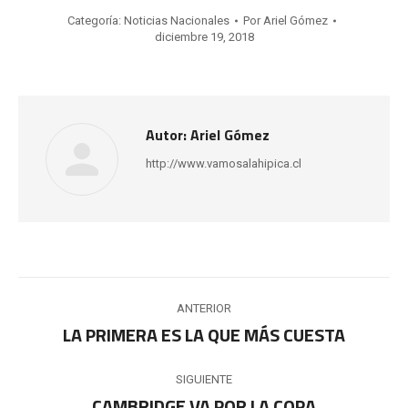
Categoría:
Noticias Nacionales
Por
Ariel Gómez
diciembre 19, 2018
Autor:
Ariel Gómez
http://www.vamosalahipica.cl
Navegación
ANTERIOR
entre
LA PRIMERA ES LA QUE MÁS CUESTA
Publicación
anterior:
publicaciones
SIGUIENTE
CAMBRIDGE VA POR LA COPA
Publicación