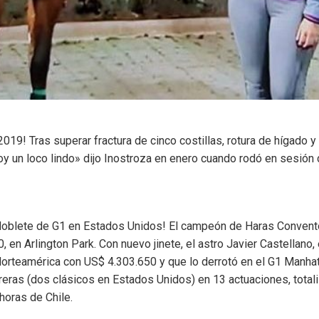
l 2019! Tras superar fractura de cinco costillas, rotura de hígado
Soy un loco lindo» dijo Inostroza en enero cuando rodó en sesió
doblete de G1 en Estados Unidos! El campeón de Haras Convento
 en Arlington Park. Con nuevo jinete, el astro Javier Castellano,
n Norteamérica con US$ 4.303.650 y que lo derrotó en el G1 Man
rreras (dos clásicos en Estados Unidos) en 13 actuaciones, tota
horas de Chile.