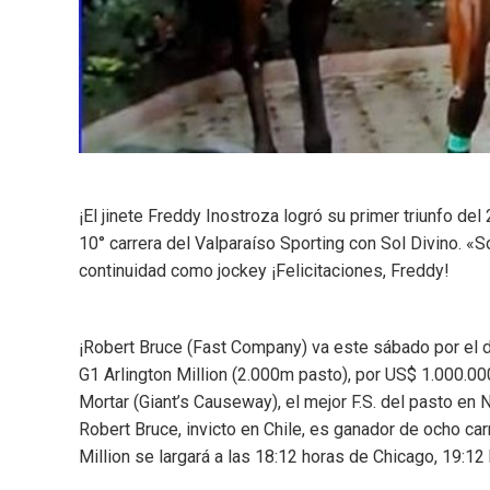
¡El jinete Freddy Inostroza logró su primer triunfo de
10° carrera del Valparaíso Sporting con Sol Divino. «
continuidad como jockey ¡Felicitaciones, Freddy!
¡Robert Bruce (Fast Company) va este sábado por el 
G1 Arlington Million (2.000m pasto), por US$ 1.000.000,
Mortar (Giant’s Causeway), el mejor F.S. del pasto e
Robert Bruce, invicto en Chile, es ganador de ocho ca
Million se largará a las 18:12 horas de Chicago, 19:12 