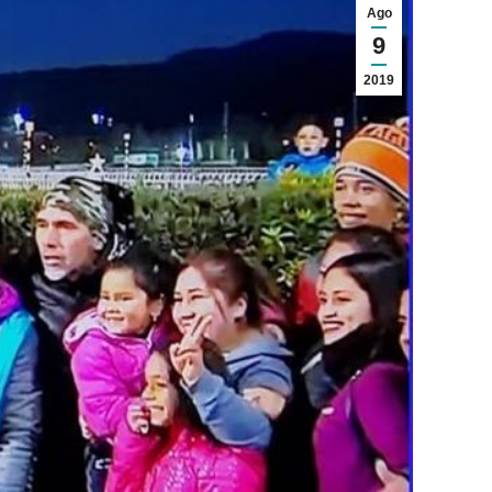
Ago
9
2019