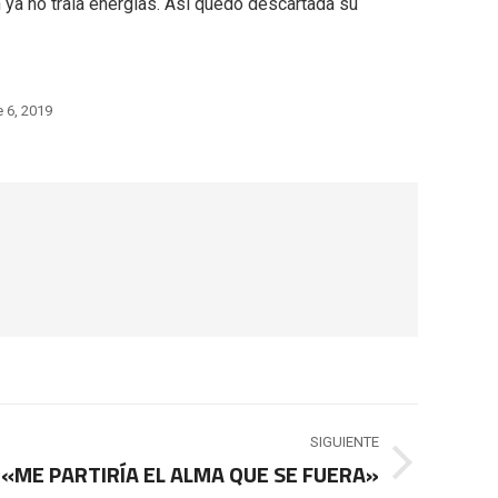
n ya no traía energías. Así quedó descartada su
 6, 2019
SIGUIENTE
«ME PARTIRÍA EL ALMA QUE SE FUERA»