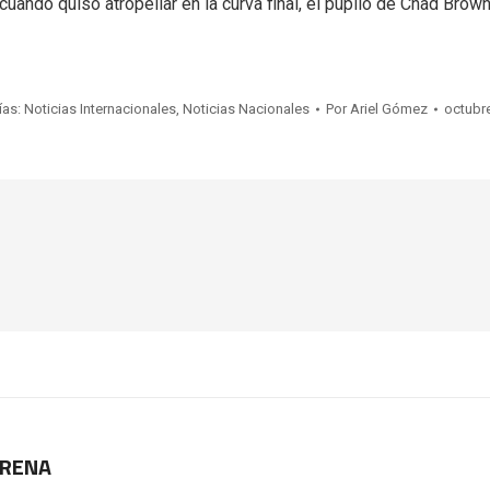
cuando quiso atropellar en la curva final, el pupilo de Chad Brow
ías:
Noticias Internacionales
,
Noticias Nacionales
Por
Ariel Gómez
octubre
ARENA
Publicación