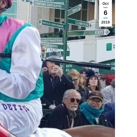
Oct
6
2019