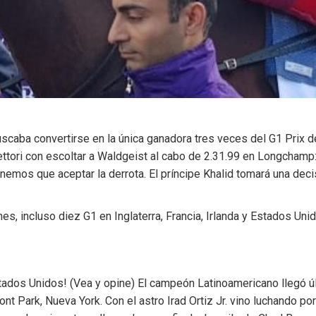
uscaba convertirse en la única ganadora tres veces del G1 Prix d
tori con escoltar a Waldgeist al cabo de 2.31.99 en Longchamp: 
enemos que aceptar la derrota. El príncipe Khalid tomará una dec
s, incluso diez G1 en Inglaterra, Francia, Irlanda y Estados Un
tados Unidos! (Vea y opine) El campeón Latinoamericano llegó ú
nt Park, Nueva York. Con el astro Irad Ortiz Jr. vino luchando p