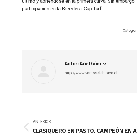
último y abriéndose en la primera curva. Sin embargo, 
participación en la Breeders’ Cup Turf.
Categor
Autor:
Ariel Gómez
http://www.vamosalahipica.cl
Navegación
ANTERIOR
entre
CLASIQUERO EN PASTO, CAMPEÓN EN 
Publicación