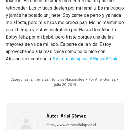
triunfos. Es bueno mirar los momentos malos para no
retroceder. Las críticas duelen por mi familia. Es mi trabajo
y jamás he botado un jinete. Soy carne de perro y ya nada
me afecta, pero mis hijos me preocupan. Me he mantenido
en el tiempo y estoy contratado por Haras Don Alberto.
Estoy feliz por mi bebé, pero triste porque una de las
mayores se va de mi lado. Es parte de la vida. Estoy
aprovechando a la más chica como no lo hice con
Alejandrito» confesó a
#Vamosalahipica
.
#Hipica
#Chile
Categorías:
Entrevistas
,
Noticias Nacionales
Por
Ariel Gómez
julio 20, 2019
Autor:
Ariel Gómez
http://www.vamosalahipica.cl