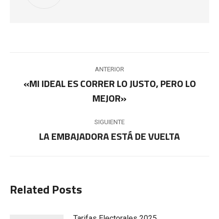
Navegación
ANTERIOR
entre
«MI IDEAL ES CORRER LO JUSTO, PERO LO
Publicación
MEJOR»
publicaciones
anterior:
SIGUIENTE
LA EMBAJADORA ESTÁ DE VUELTA
Publicación
siguiente:
Related Posts
Tarifas Electorales 2025