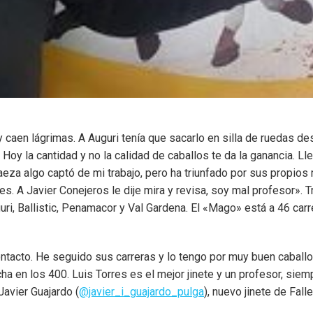
y caen lágrimas. A Auguri tenía que sacarlo en silla de ruedas d
Hoy la cantidad y no la calidad de caballos te da la ganancia. Ll
Baeza algo captó de mi trabajo, pero ha triunfado por sus propi
s. A Javier Conejeros le dije mira y revisa, soy mal profesor». 
ri, Ballistic, Penamacor y Val Gardena. El «Mago» está a 46 carre
ntacto. He seguido sus carreras y lo tengo por muy buen caballo
 en los 400. Luis Torres es el mejor jinete y un profesor, sie
 Javier Guajardo (
@javier_i_guajardo_pulga
), nuevo jinete de Fa