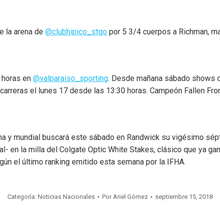
e la arena de
@clubhipico_stgo
por 5 3/4 cuerpos a Richman, ma
1 horas en
@valparaiso_sporting
. Desde mañana sábado shows de
0 carreras el lunes 17 desde las 13:30 horas. Campeón Fallen Fr
iana y mundial buscará este sábado en Randwick su vigésimo sépt
al- en la milla del Colgate Optic White Stakes, clásico que ya 
egún el último ranking emitido esta semana por la IFHA.
Categoría:
Noticias Nacionales
Por
Ariel Gómez
septiembre 15, 2018