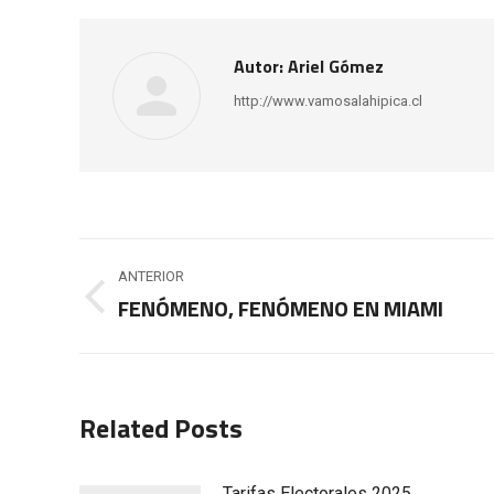
Autor:
Ariel Gómez
http://www.vamosalahipica.cl
Navegación
ANTERIOR
entre
FENÓMENO, FENÓMENO EN MIAMI
Publicación
anterior:
publicaciones
Related Posts
Tarifas Electorales 2025