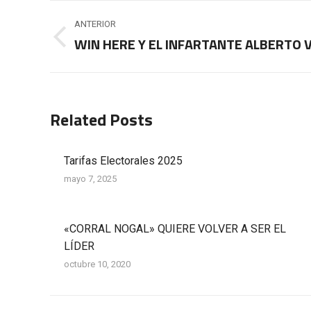
Navegación
ANTERIOR
entre
WIN HERE Y EL INFARTANTE ALBERTO 
Publicación
anterior:
publicaciones
Related Posts
Tarifas Electorales 2025
mayo 7, 2025
«CORRAL NOGAL» QUIERE VOLVER A SER EL
LÍDER
octubre 10, 2020