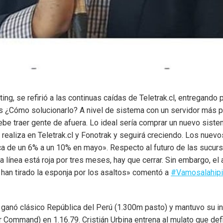
ing, se refirió a las continuas caídas de Teletrak.cl, entregand
as ¿Cómo solucionarlo? A nivel de sistema con un servidor más p
be traer gente de afuera. Lo ideal sería comprar un nuevo sistem
 realiza en Teletrak.cl y Fonotrak y seguirá creciendo. Los nuev
a de un 6% a un 10% en mayo». Respecto al futuro de las sucursa
 línea está roja por tres meses, hay que cerrar. Sin embargo, el
han tirado la esponja por los asaltos» comentó a
#Vamosalahipi
anó clásico República del Perú (1.300m pasto) y mantuvo su inv
ar Command) en 1.16.79. Cristián Urbina entrena al mulato que d