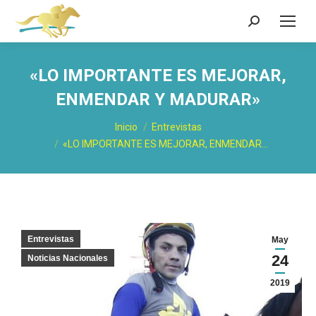
Buscar:
«LO IMPORTANTE ES MEJORAR,
ENMENDAR Y MADURAR»
Estás aquí:
Inicio
Entrevistas
«LO IMPORTANTE ES MEJORAR, ENMENDAR…
Entrevistas
May
24
Noticias Nacionales
2019