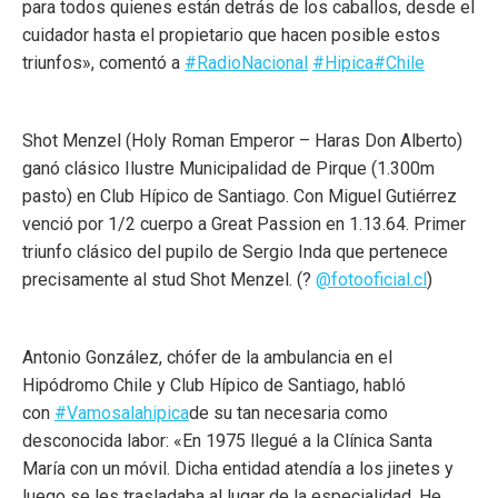
para todos quienes están detrás de los caballos, desde el
cuidador hasta el propietario que hacen posible estos
triunfos», comentó a
#RadioNacional
#Hipica
#Chile
Shot Menzel (Holy Roman Emperor – Haras Don Alberto)
ganó clásico Ilustre Municipalidad de Pirque (1.300m
pasto) en Club Hípico de Santiago. Con Miguel Gutiérrez
venció por 1/2 cuerpo a Great Passion en 1.13.64. Primer
triunfo clásico del pupilo de Sergio Inda que pertenece
precisamente al stud Shot Menzel. (?
@fotooficial.cl
)
Antonio González, chófer de la ambulancia en el
Hipódromo Chile y Club Hípico de Santiago, habló
con
#Vamosalahipica
de su tan necesaria como
desconocida labor: «En 1975 llegué a la Clínica Santa
María con un móvil. Dicha entidad atendía a los jinetes y
luego se les trasladaba al lugar de la especialidad. He