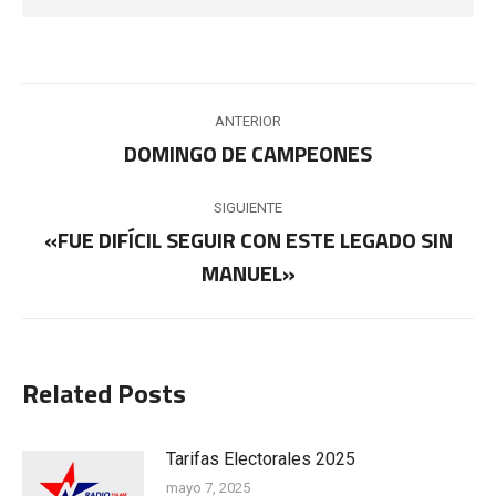
Navegación
ANTERIOR
entre
DOMINGO DE CAMPEONES
Publicación
anterior:
publicaciones
SIGUIENTE
«FUE DIFÍCIL SEGUIR CON ESTE LEGADO SIN
Publicación
MANUEL»
siguiente:
Related Posts
Tarifas Electorales 2025
mayo 7, 2025