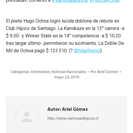
prestada», comentó a
#Vamosalahipica
.
#Hipica
#Chile
El jinete Hugo Ochoa logró lucida doblona de rebote en
Club Hípico de Santiago. La Kamikaze en la 13° carrera -a
$ 9.30- y Winner State en la 14° competencia -a $ 10.20
tras largar último- permitieron su lucimiento. La Doble De
Mil de Ochoa pagó $ 123.510. (?
@tvturfmovil
)
Categorías:
Entrevistas
,
Noticias Nacionales
Por
Ariel Gómez
mayo 24, 2019
Autor:
Ariel Gómez
http://www.vamosalahipica.cl