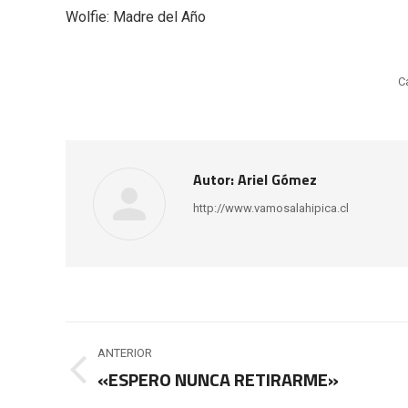
Wolfie: Madre del Año
C
Autor:
Ariel Gómez
http://www.vamosalahipica.cl
Navegación
ANTERIOR
entre
«ESPERO NUNCA RETIRARME»
Publicación
anterior: