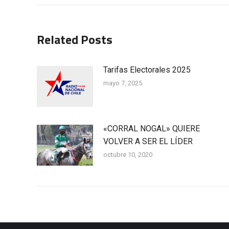
publicaciones
Related Posts
Tarifas Electorales 2025
mayo 7, 2025
«CORRAL NOGAL» QUIERE
VOLVER A SER EL LÍDER
octubre 10, 2020