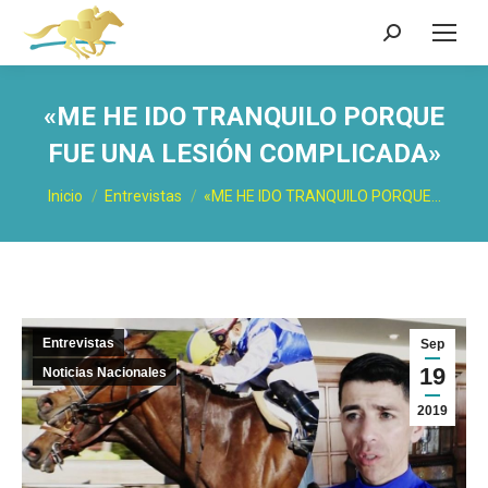
Buscar:
«ME HE IDO TRANQUILO PORQUE
FUE UNA LESIÓN COMPLICADA»
Estás aquí:
Inicio
Entrevistas
«ME HE IDO TRANQUILO PORQUE…
Entrevistas
Sep
19
Noticias Nacionales
2019