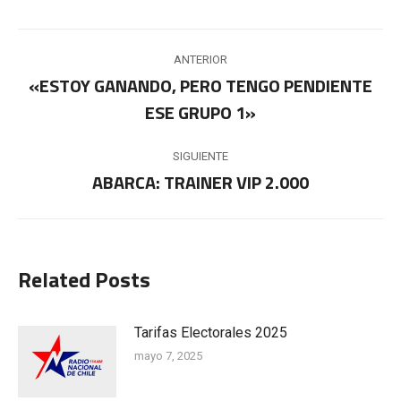
Navegación
ANTERIOR
entre
«ESTOY GANANDO, PERO TENGO PENDIENTE
Publicación
ESE GRUPO 1»
publicaciones
anterior:
SIGUIENTE
ABARCA: TRAINER VIP 2.000
Publicación
siguiente:
Related Posts
Tarifas Electorales 2025
mayo 7, 2025