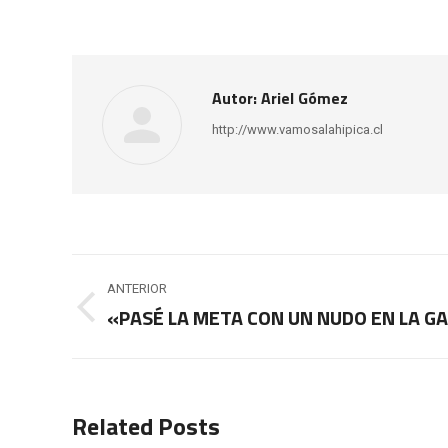
Autor:
Ariel Gómez
http://www.vamosalahipica.cl
Navegación
ANTERIOR
entre
«PASÉ LA META CON UN NUDO EN LA 
Publicación
anterior:
publicaciones
Related Posts