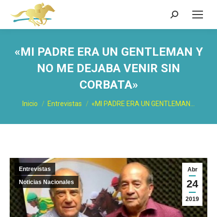
Buscar:
«MI PADRE ERA UN GENTLEMAN Y
NO ME DEJABA VENIR SIN
CORBATA»
Estás aquí:
Inicio
Entrevistas
«MI PADRE ERA UN GENTLEMAN…
Entrevistas
Abr
24
Noticias Nacionales
2019