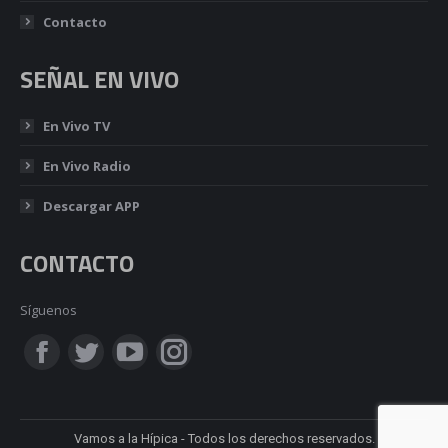
Contacto
SEÑAL EN VIVO
En Vivo TV
En Vivo Radio
Descargar APP
CONTACTO
Síguenos
Encuéntranos en:
Facebook
Twitter
YouTube
Instagram
page
page
page
page
Vamos a la Hípica - Todos los derechos reservados.
opens
opens
opens
opens