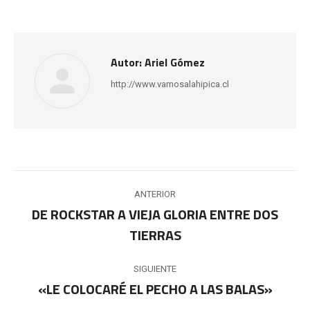
Autor:
Ariel Gómez
http://www.vamosalahipica.cl
Navegación
ANTERIOR
entre
DE ROCKSTAR A VIEJA GLORIA ENTRE DOS
Publicación
TIERRAS
publicaciones
anterior:
SIGUIENTE
«LE COLOCARÉ EL PECHO A LAS BALAS»
Publicación
siguiente: