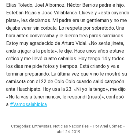
Elías Toledo, Joel Albornoz, Héctor Berrios padre e hijo,
Esteban Rojas y José Villablanca. Llueve y «está cayendo
plata», les decíamos. Mi padre era un gentleman y no me
dejaba venir sin corbata. Lo respeté por sobretodo. Una
hora antes conversaba y le dieron tres paros cardiacos.
Estoy muy agradecido de Arturo Vidal. «No serás jinete,
anda a jugar a la pelota», le dije. Hace unos años estuve
crítico y me llevó cuatro caballos. Hoy tengo 14 y todos
los días me pide fotos y tiempos. Está criando y va a
terminar preparando. La última vez que vino le mostré su
camiseta con el 22 de Colo Colo cuando salió campeón
ante Huachipato. Hoy usa la 23. «Ni yo la tengo», me dijo.
«No la vas a tener nunca», le respondí (risas)», confesó
a
#Vamosalahipica
.
Categorías:
Entrevistas
,
Noticias Nacionales
Por
Ariel Gómez
abril 24, 2019