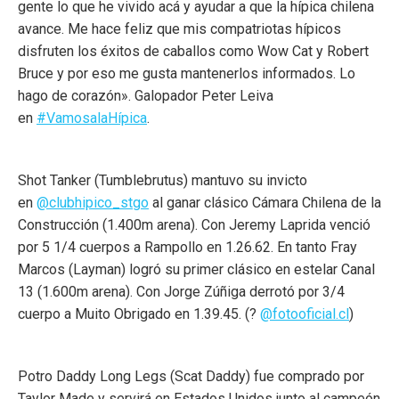
gente lo que he vivido acá y ayudar a que la hípica chilena
avance. Me hace feliz que mis compatriotas hípicos
disfruten los éxitos de caballos como Wow Cat y Robert
Bruce y por eso me gusta mantenerlos informados. Lo
hago de corazón». Galopador Peter Leiva
en
#VamosalaHípica
.
Shot Tanker (Tumblebrutus) mantuvo su invicto
en
@clubhipico_stgo
al ganar clásico Cámara Chilena de la
Construcción (1.400m arena). Con Jeremy Laprida venció
por 5 1/4 cuerpos a Rampollo en 1.26.62. En tanto Fray
Marcos (Layman) logró su primer clásico en estelar Canal
13 (1.600m arena). Con Jorge Zúñiga derrotó por 3/4
cuerpo a Muito Obrigado en 1.39.45. (?
@fotooficial.cl
)
Potro Daddy Long Legs (Scat Daddy) fue comprado por
Taylor Made y servirá en Estados Unidos junto al campeón