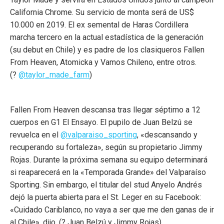
California Chrome. Su servicio de monta será de US$
10.000 en 2019. El ex semental de Haras Cordillera
marcha tercero en la actual estadística de la generación
(su debut en Chile) y es padre de los clasiqueros Fallen
From Heaven, Atomicka y Vamos Chileno, entre otros.
(?
@taylor_made_farm
)
Fallen From Heaven descansa tras llegar séptimo a 12
cuerpos en G1 El Ensayo. El pupilo de Juan Belzú se
revuelca en el
@valparaiso_sporting
, «descansando y
recuperando su fortaleza», según su propietario Jimmy
Rojas. Durante la próxima semana su equipo determinará
si reaparecerá en la «Temporada Grande» del Valparaíso
Sporting. Sin embargo, el titular del stud Anyelo Andrés
dejó la puerta abierta para el St. Leger en su Facebook:
«Cuidado Cariblanco, no vaya a ser que me den ganas de ir
al Chile», dijo. (? Juan Belzú y Jimmy Rojas)