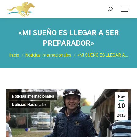
Buscar:
«MI SUEÑO ES LLEGAR A SER
PREPARADOR»
Estás aquí:
Inicio
Noticias Internacionales
«MI SUEÑO ES LLEGAR A…
Noticias Internacionales
Nov
10
Noticias Nacionales
2018