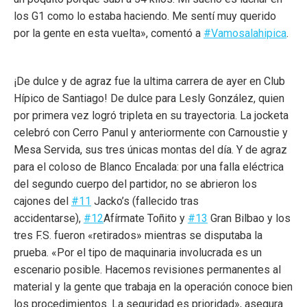
los G1 como lo estaba haciendo. Me sentí muy querido
por la gente en esta vuelta», comentó a
#Vamosalahipica
.
¡De dulce y de agraz fue la ultima carrera de ayer en Club
Hípico de Santiago! De dulce para Lesly González, quien
por primera vez logró tripleta en su trayectoria. La jocketa
celebró con Cerro Panul y anteriormente con Carnoustie y
Mesa Servida, sus tres únicas montas del día. Y de agraz
para el coloso de Blanco Encalada: por una falla eléctrica
del segundo cuerpo del partidor, no se abrieron los
cajones del
#11
Jacko’s (fallecido tras
accidentarse),
#12
Afírmate Toñito y
#13
Gran Bilbao y los
tres F.S. fueron «retirados» mientras se disputaba la
prueba. «Por el tipo de maquinaria involucrada es un
escenario posible. Hacemos revisiones permanentes al
material y la gente que trabaja en la operación conoce bien
los procedimientos. La seguridad es prioridad», asegura