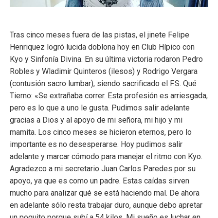
Tras cinco meses fuera de las pistas, el jinete Felipe
Henriquez logró lucida doblona hoy en Club Hípico con
Kyo y Sinfonía Divina. En su última victoria rodaron Pedro
Robles y Wladimir Quinteros (ilesos) y Rodrigo Vergara
(contusión sacro lumbar), siendo sacrificado el F.S. Qué
Tierno: «Se extrañaba correr. Esta profesión es arriesgada,
pero es lo que a uno le gusta. Pudimos salir adelante
gracias a Dios y al apoyo de mi señora, mi hijo y mi
mamita. Los cinco meses se hicieron eternos, pero lo
importante es no desesperarse. Hoy pudimos salir
adelante y marcar cómodo para manejar el ritmo con Kyo.
Agradezco a mi secretario Juan Carlos Paredes por su
apoyo, ya que es como un padre. Estas caídas sirven
mucho para analizar qué se está haciendo mal. De ahora
en adelante sólo resta trabajar duro, aunque debo apretar
un poquito porque subí a 54 kilos. Mi sueño es luchar en