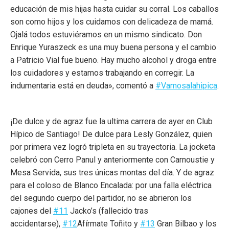
educación de mis hijas hasta cuidar su corral. Los caballos
son como hijos y los cuidamos con delicadeza de mamá.
Ojalá todos estuviéramos en un mismo sindicato. Don
Enrique Yuraszeck es una muy buena persona y el cambio
a Patricio Vial fue bueno. Hay mucho alcohol y droga entre
los cuidadores y estamos trabajando en corregir. La
indumentaria está en deuda», comentó a
#Vamosalahipica
.
¡De dulce y de agraz fue la ultima carrera de ayer en Club
Hípico de Santiago! De dulce para Lesly González, quien
por primera vez logró tripleta en su trayectoria. La jocketa
celebró con Cerro Panul y anteriormente con Carnoustie y
Mesa Servida, sus tres únicas montas del día. Y de agraz
para el coloso de Blanco Encalada: por una falla eléctrica
del segundo cuerpo del partidor, no se abrieron los
cajones del
#11
Jacko’s (fallecido tras
accidentarse),
#12
Afírmate Toñito y
#13
Gran Bilbao y los