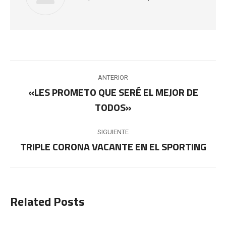
Navegación
ANTERIOR
entre
«LES PROMETO QUE SERÉ EL MEJOR DE
Publicación
TODOS»
publicaciones
anterior:
SIGUIENTE
TRIPLE CORONA VACANTE EN EL SPORTING
Publicación
siguiente:
Related Posts