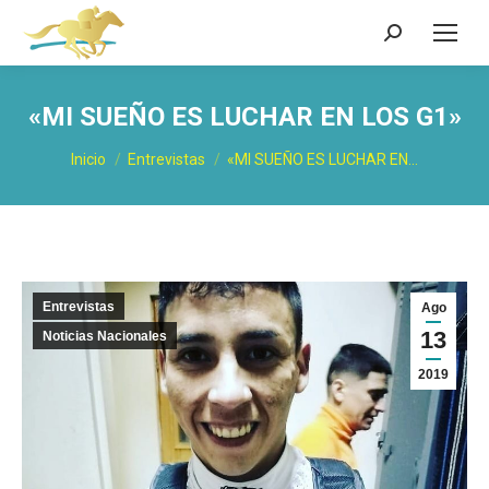
Buscar:
«MI SUEÑO ES LUCHAR EN LOS G1»
Estás aquí:
Inicio
Entrevistas
«MI SUEÑO ES LUCHAR EN…
Entrevistas
Ago
13
Noticias Nacionales
2019