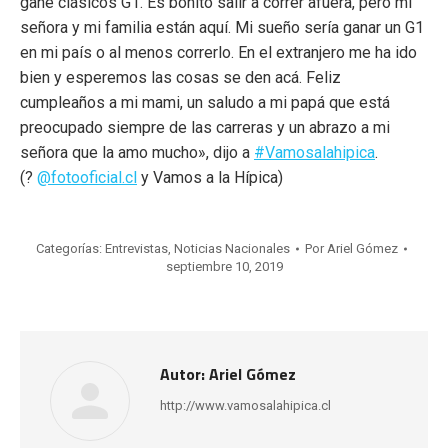
gané clásicos G1. Es bonito salir a correr afuera, pero mi
señora y mi familia están aquí. Mi sueño sería ganar un G1
en mi país o al menos correrlo. En el extranjero me ha ido
bien y esperemos las cosas se den acá. Feliz
cumpleaños a mi mami, un saludo a mi papá que está
preocupado siempre de las carreras y un abrazo a mi
señora que la amo mucho», dijo a
#Vamosalahipica
.
(?
@fotooficial.cl
y Vamos a la Hípica)
Categorías:
Entrevistas
,
Noticias Nacionales
Por
Ariel Gómez
septiembre 10, 2019
Autor:
Ariel Gómez
http://www.vamosalahipica.cl