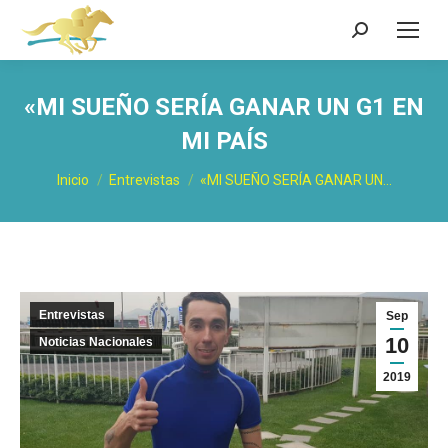
Buscar:
«MI SUEÑO SERÍA GANAR UN G1 EN
MI PAÍS
Estás aquí:
Inicio
Entrevistas
«MI SUEÑO SERÍA GANAR UN…
Entrevistas
Sep
10
Noticias Nacionales
2019