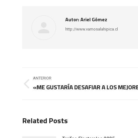
Autor:
Ariel Gómez
http://www.vamosalahipica.cl
Navegación
ANTERIOR
entre
«ME GUSTARÍA DESAFIAR A LOS MEJOR
Publicación
anterior:
publicaciones
Related Posts