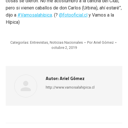
cosas se dieron. No me acostumbro a la cancha del Club,
pero si vienen caballos de don Carlos (Urbina), ahí estaré”,
dijo a
#Vamosalahípica
. (?
@fotooficial.cl
y Vamos a la
Hípica)
Categorías:
Entrevistas
,
Noticias Nacionales
Por
Ariel Gómez
octubre 2, 2019
Autor:
Ariel Gómez
http://www.vamosalahipica.cl