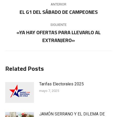
Navegación
ANTERIOR
entre
EL G1 DEL SÁBADO DE CAMPEONES
Publicación
anterior:
publicaciones
SIGUIENTE
«YA HAY OFERTAS PARA LLEVARLO AL
Publicación
EXTRANJERO»
siguiente:
Related Posts
Tarifas Electorales 2025
mayo 7, 2025
JAMÓN SERRANO Y EL DILEMA DE