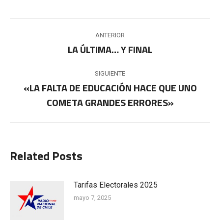
Navegación
ANTERIOR
entre
LA ÚLTIMA… Y FINAL
Publicación
anterior:
publicaciones
SIGUIENTE
«LA FALTA DE EDUCACIÓN HACE QUE UNO
Publicación
COMETA GRANDES ERRORES»
siguiente:
Related Posts
Tarifas Electorales 2025
mayo 7, 2025