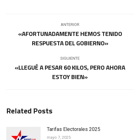
Navegación
ANTERIOR
entre
«AFORTUNADAMENTE HEMOS TENIDO
Publicación
RESPUESTA DEL GOBIERNO»
publicaciones
anterior:
SIGUIENTE
«LLEGUÉ A PESAR 60 KILOS, PERO AHORA
Publicación
ESTOY BIEN»
siguiente:
Related Posts
Tarifas Electorales 2025
mayo 7, 2025