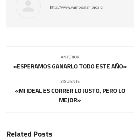
http://www.vamosalahipica.cl
Navegación
ANTERIOR
entre
«ESPERAMOS GANARLO TODO ESTE AÑO»
Publicación
anterior:
publicaciones
SIGUIENTE
«MI IDEAL ES CORRER LO JUSTO, PERO LO
Publicación
MEJOR»
siguiente:
Related Posts