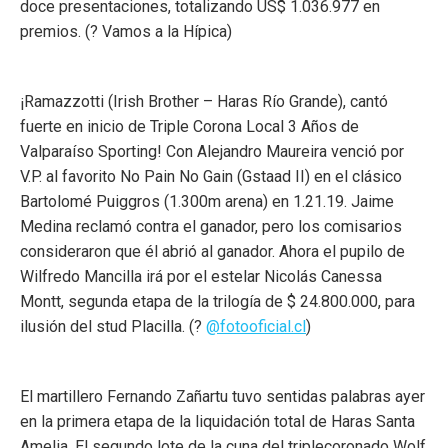
doce presentaciones, totalizando US$ 1.036.977 en
premios. (? Vamos a la Hípica)
¡Ramazzotti (Irish Brother – Haras Río Grande), cantó
fuerte en inicio de Triple Corona Local 3 Años de
Valparaíso Sporting! Con Alejandro Maureira venció por
V.P. al favorito No Pain No Gain (Gstaad II) en el clásico
Bartolomé Puiggros (1.300m arena) en 1.21.19. Jaime
Medina reclamó contra el ganador, pero los comisarios
consideraron que él abrió al ganador. Ahora el pupilo de
Wilfredo Mancilla irá por el estelar Nicolás Canessa
Montt, segunda etapa de la trilogía de $ 24.800.000, para
ilusión del stud Placilla. (?
@fotooficial.cl
)
El martillero Fernando Zañartu tuvo sentidas palabras ayer
en la primera etapa de la liquidación total de Haras Santa
Amelia. El segundo lote de la cuna del triplecoronado Wolf