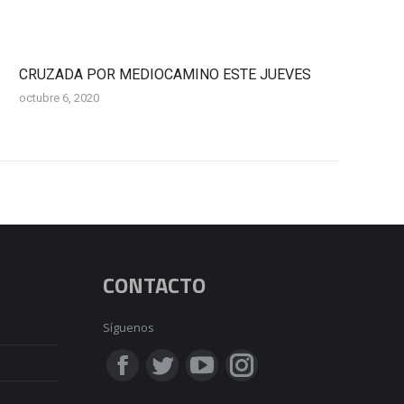
CRUZADA POR MEDIOCAMINO ESTE JUEVES
octubre 6, 2020
CONTACTO
Síguenos
Encuéntranos en:
Facebook
Twitter
YouTube
Instagram