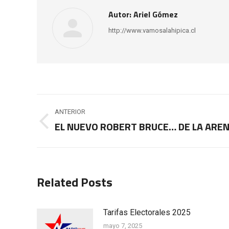
Autor:
Ariel Gómez
http://www.vamosalahipica.cl
Navegación
ANTERIOR
entre
EL NUEVO ROBERT BRUCE… DE LA ARE
Publicación
anterior:
publicaciones
Related Posts
Tarifas Electorales 2025
mayo 7, 2025