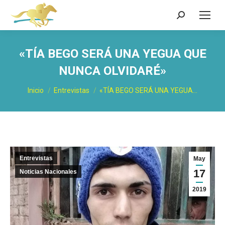
Buscar:
«TÍA BEGO SERÁ UNA YEGUA QUE
NUNCA OLVIDARÉ»
Estás aquí:
Inicio
Entrevistas
«TÍA BEGO SERÁ UNA YEGUA…
Entrevistas
May
17
Noticias Nacionales
2019