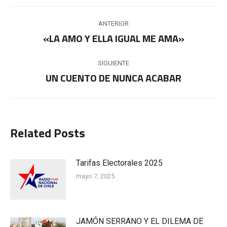
Navegación
ANTERIOR
entre
«LA AMO Y ELLA IGUAL ME AMA»
Publicación
anterior:
publicaciones
SIGUIENTE
UN CUENTO DE NUNCA ACABAR
Publicación
siguiente:
Related Posts
Tarifas Electorales 2025
mayo 7, 2025
JAMÓN SERRANO Y EL DILEMA DE