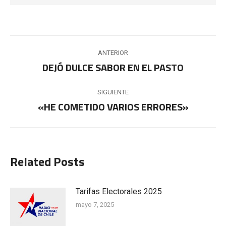
Navegación
ANTERIOR
entre
DEJÓ DULCE SABOR EN EL PASTO
Publicación
anterior:
publicaciones
SIGUIENTE
«HE COMETIDO VARIOS ERRORES»
Publicación
siguiente:
Related Posts
Tarifas Electorales 2025
mayo 7, 2025