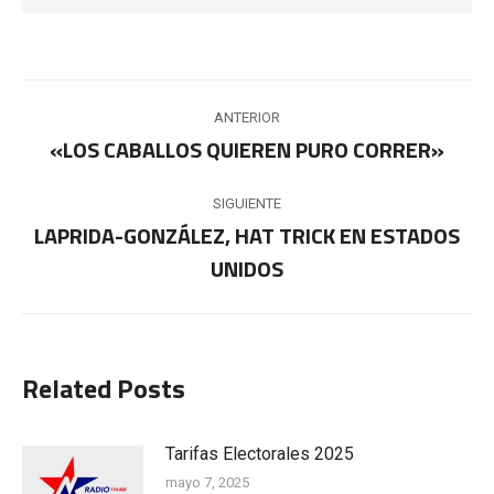
Navegación
ANTERIOR
entre
«LOS CABALLOS QUIEREN PURO CORRER»
Publicación
anterior:
publicaciones
SIGUIENTE
LAPRIDA-GONZÁLEZ, HAT TRICK EN ESTADOS
Publicación
UNIDOS
siguiente:
Related Posts
Tarifas Electorales 2025
mayo 7, 2025