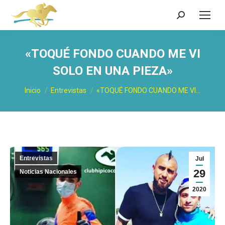
Buscar:
«TOQUÉ FONDO CUANDO ME VI
SOLO EN UNA PIEZA»
Estás aquí:
Inicio
Entrevistas
«TOQUÉ FONDO CUANDO ME VI…
Entrevistas
Jul
29
Noticias Nacionales
2020