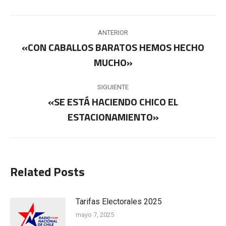
Navegación
ANTERIOR
entre
«CON CABALLOS BARATOS HEMOS HECHO
Publicación
MUCHO»
publicaciones
anterior:
SIGUIENTE
«SE ESTÁ HACIENDO CHICO EL
Publicación
ESTACIONAMIENTO»
siguiente:
Related Posts
Tarifas Electorales 2025
mayo 7, 2025