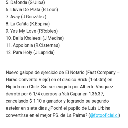
5. Dafonda (G.Ulloa)
6. Lluvia De Plata (B.León)
7. Avay (J.González)
8. La Cañita (K.Espina)
9. Yes My Love (P.Robles)
10. Bella Khaleesi (J.Medina)
11. Appolonia (R.Cisternas)
12. Para Holy (J.Laprida)
Nuevo galope de ejercicio de El Notario (Fast Company –
Haras Convento Viejo) en el clásico Brick (1.600m) en
Hipódromo Chile. Sin ser exigido por Alberto Vásquez
derrotó por 6 1/4 cuerpos a Yali Capur en 1.36.37,
cancelando $ 1.10 a ganador y logrando su segundo
estelar en siete días ¿Podrá el pupilo de Luis Urbina
convertirse en el mejor F.S. de La Palma? (
@fotooficial.cl
)